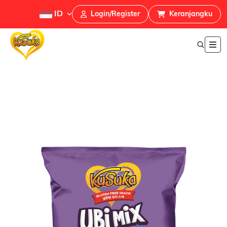
ID
Login/Register
Keranjangku