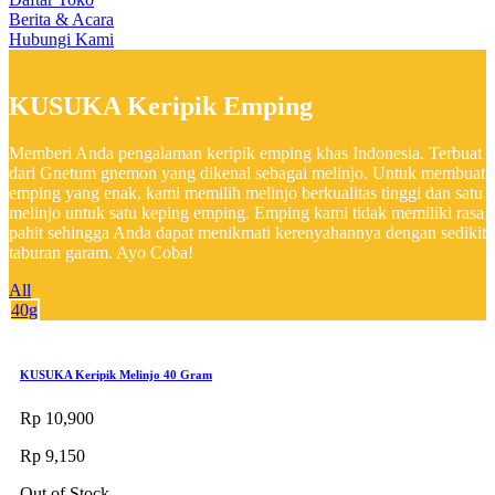
Berita & Acara
Hubungi Kami
KUSUKA Keripik Emping
Memberi Anda pengalaman keripik emping khas Indonesia. Terbuat
dari Gnetum gnemon yang dikenal sebagai melinjo. Untuk membuat
emping yang enak, kami memilih melinjo berkualitas tinggi dan satu
melinjo untuk satu keping emping. Emping kami tidak memiliki rasa
pahit sehingga Anda dapat menikmati kerenyahannya dengan sedikit
taburan garam. Ayo Coba!
All
40g
KUSUKA Keripik Melinjo 40 Gram
Rp 10,900
Rp 9,150
Out of Stock